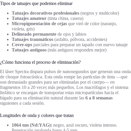
Tipos de tatuajes que podemos eliminar
Tatuajes decorativos profesionales
(negros y multicolor)
Tatuajes amateur
(tinta china, casera)
Micropigmentación de cejas
que viró de color (naranjo,
violeta, gris)
Delineado permanente
de ojos y labios
Tatuajes traumáticos
(asfalto, pólvora, accidentes)
Cover-ups
parciales para preparar un tapado con nuevo tatuaje
Tatuajes antiguos
(más antiguos responden mejor)
¿Cómo funciona el proceso de eliminación?
El láser Spectra dispara pulsos de nanosegundos que generan una onda
de choque fotoacústica. Esta onda rompe las partículas de tinta —que
son demasiado grandes para ser eliminadas por el cuerpo— en
fragmentos 10 a 20 veces más pequeños. Los macrófagos y el sistema
linfático se encargan de transportar estas micropartículas hacia el
hígado para su eliminación natural durante las
6 a 8 semanas
siguientes a cada sesión.
Longitudes de onda y colores que tratan
1064 nm (Nd:YAG):
negro, azul oscuro, violeta intenso.
Penetración profunda hasta 4-5 mm.