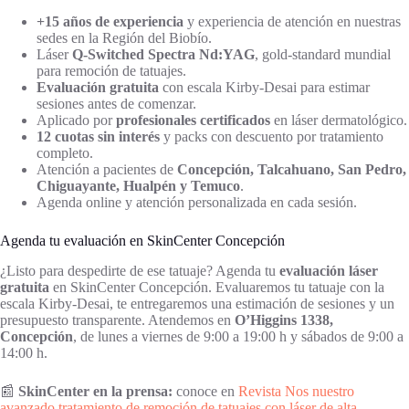
+15 años de experiencia
y experiencia de atención en nuestras
sedes en la Región del Biobío.
Láser
Q-Switched Spectra Nd:YAG
, gold-standard mundial
para remoción de tatuajes.
Evaluación gratuita
con escala Kirby-Desai para estimar
sesiones antes de comenzar.
Aplicado por
profesionales certificados
en láser dermatológico.
12 cuotas sin interés
y packs con descuento por tratamiento
completo.
Atención a pacientes de
Concepción, Talcahuano, San Pedro,
Chiguayante, Hualpén y Temuco
.
Agenda online y atención personalizada en cada sesión.
Agenda tu evaluación en SkinCenter Concepción
¿Listo para despedirte de ese tatuaje? Agenda tu
evaluación láser
gratuita
en SkinCenter Concepción. Evaluaremos tu tatuaje con la
escala Kirby-Desai, te entregaremos una estimación de sesiones y un
presupuesto transparente. Atendemos en
O’Higgins 1338,
Concepción
, de lunes a viernes de 9:00 a 19:00 h y sábados de 9:00 a
14:00 h.
📰
SkinCenter en la prensa:
conoce en
Revista Nos nuestro
avanzado tratamiento de remoción de tatuajes con láser de alta