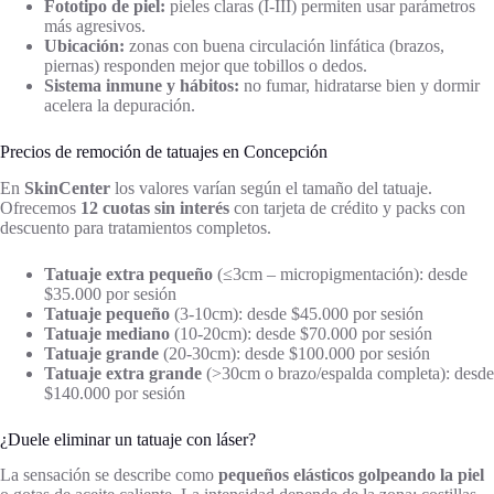
Fototipo de piel:
pieles claras (I-III) permiten usar parámetros
más agresivos.
Ubicación:
zonas con buena circulación linfática (brazos,
piernas) responden mejor que tobillos o dedos.
Sistema inmune y hábitos:
no fumar, hidratarse bien y dormir
acelera la depuración.
Precios de remoción de tatuajes en Concepción
En
SkinCenter
los valores varían según el tamaño del tatuaje.
Ofrecemos
12 cuotas sin interés
con tarjeta de crédito y packs con
descuento para tratamientos completos.
Tatuaje extra pequeño
(≤3cm – micropigmentación): desde
$35.000 por sesión
Tatuaje pequeño
(3-10cm): desde $45.000 por sesión
Tatuaje mediano
(10-20cm): desde $70.000 por sesión
Tatuaje grande
(20-30cm): desde $100.000 por sesión
Tatuaje extra grande
(>30cm o brazo/espalda completa): desde
$140.000 por sesión
¿Duele eliminar un tatuaje con láser?
La sensación se describe como
pequeños elásticos golpeando la piel