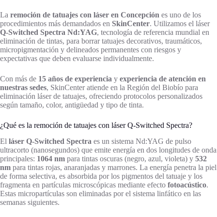
La
remoción de tatuajes con láser en Concepción
es uno de los
procedimientos más demandados en
SkinCenter
. Utilizamos el láser
Q-Switched Spectra Nd:YAG
, tecnología de referencia mundial en
eliminación de tintas, para borrar tatuajes decorativos, traumáticos,
micropigmentación y delineados permanentes con riesgos y
expectativas que deben evaluarse individualmente.
Con más de
15 años de experiencia
y
experiencia de atención en
nuestras sedes
, SkinCenter atiende en la Región del Biobío para
eliminación láser de tatuajes, ofreciendo protocolos personalizados
según tamaño, color, antigüedad y tipo de tinta.
¿Qué es la remoción de tatuajes con láser Q-Switched Spectra?
El
láser Q-Switched Spectra
es un sistema Nd:YAG de pulso
ultracorto (nanosegundos) que emite energía en dos longitudes de onda
principales:
1064 nm
para tintas oscuras (negro, azul, violeta) y
532
nm
para tintas rojas, anaranjadas y marrones. La energía penetra la piel
de forma selectiva, es absorbida por los pigmentos del tatuaje y los
fragmenta en partículas microscópicas mediante efecto
fotoacústico
.
Estas micropartículas son eliminadas por el sistema linfático en las
semanas siguientes.