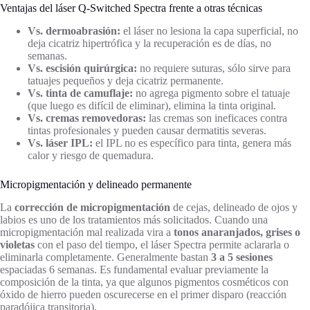
Ventajas del láser Q-Switched Spectra frente a otras técnicas
Vs. dermoabrasión:
el láser no lesiona la capa superficial, no
deja cicatriz hipertrófica y la recuperación es de días, no
semanas.
Vs. escisión quirúrgica:
no requiere suturas, sólo sirve para
tatuajes pequeños y deja cicatriz permanente.
Vs. tinta de camuflaje:
no agrega pigmento sobre el tatuaje
(que luego es difícil de eliminar), elimina la tinta original.
Vs. cremas removedoras:
las cremas son ineficaces contra
tintas profesionales y pueden causar dermatitis severas.
Vs. láser IPL:
el IPL no es específico para tinta, genera más
calor y riesgo de quemadura.
Micropigmentación y delineado permanente
La
corrección de micropigmentación
de cejas, delineado de ojos y
labios es uno de los tratamientos más solicitados. Cuando una
micropigmentación mal realizada vira a
tonos anaranjados, grises o
violetas
con el paso del tiempo, el láser Spectra permite aclararla o
eliminarla completamente. Generalmente bastan
3 a 5 sesiones
espaciadas 6 semanas. Es fundamental evaluar previamente la
composición de la tinta, ya que algunos pigmentos cosméticos con
óxido de hierro pueden oscurecerse en el primer disparo (reacción
paradójica transitoria).