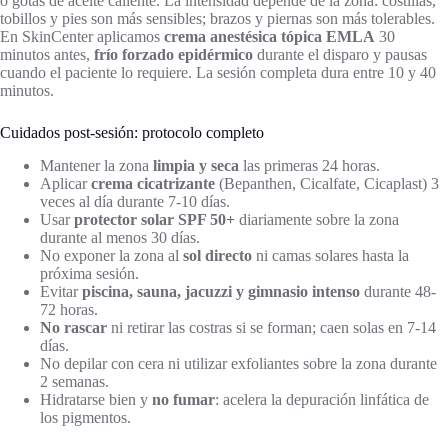
o gotas de aceite caliente. La intensidad depende de la zona: costillas,
tobillos y pies son más sensibles; brazos y piernas son más tolerables.
En SkinCenter aplicamos
crema anestésica tópica EMLA
30
minutos antes,
frío forzado epidérmico
durante el disparo y pausas
cuando el paciente lo requiere. La sesión completa dura entre 10 y 40
minutos.
Cuidados post-sesión: protocolo completo
Mantener la zona
limpia y seca
las primeras 24 horas.
Aplicar
crema cicatrizante
(Bepanthen, Cicalfate, Cicaplast) 3
veces al día durante 7-10 días.
Usar
protector solar SPF 50+
diariamente sobre la zona
durante al menos 30 días.
No exponer la zona al
sol directo
ni camas solares hasta la
próxima sesión.
Evitar
piscina, sauna, jacuzzi y gimnasio intenso
durante 48-
72 horas.
No rascar
ni retirar las costras si se forman; caen solas en 7-14
días.
No depilar con cera ni utilizar exfoliantes sobre la zona durante
2 semanas.
Hidratarse bien y
no fumar
: acelera la depuración linfática de
los pigmentos.